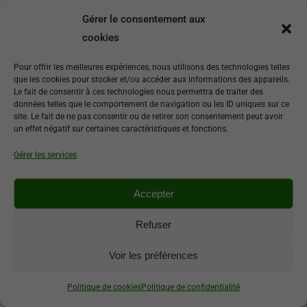
Sahara
Gérer le consentement aux
17,50
€
TTC
cookies
Pour offrir les meilleures expériences, nous utilisons des technologies telles
Couleurs :
Jaune
que les cookies pour stocker et/ou accéder aux informations des appareils.
Le fait de consentir à ces technologies nous permettra de traiter des
Hauteur :
2.00 m
données telles que le comportement de navigation ou les ID uniques sur ce
site. Le fait de ne pas consentir ou de retirer son consentement peut avoir
Floraison :
Remontant
un effet négatif sur certaines caractéristiques et fonctions.
Parfum :
Sans
Gérer les services
Ajouter au panier
Accepter
Refuser
Voir les préférences
Politique de cookies
Politique de confidentialité