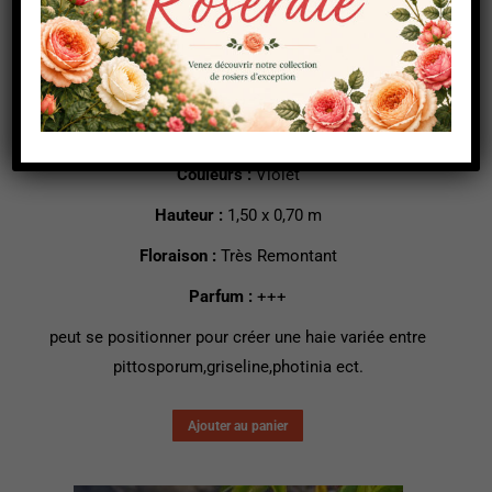
Purple lodge
16,90
€
TTC
Couleurs :
Violet
Hauteur :
1,50 x 0,70 m
Floraison :
Très Remontant
Parfum :
+++
peut se positionner pour créer une haie variée entre
pittosporum,griseline,photinia ect.
Ajouter au panier