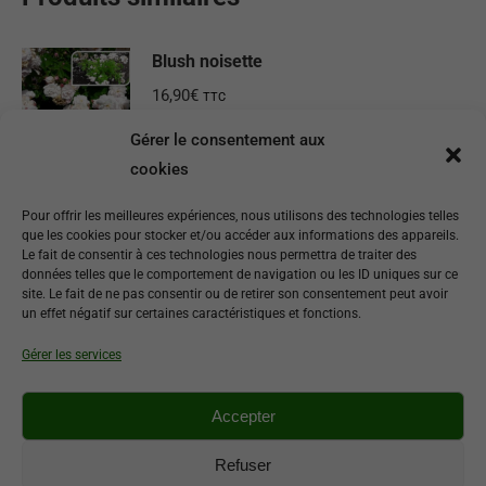
Blush noisette
16,90
€
TTC
Gérer le consentement aux
Ajouter au panier
cookies
Yolande d’Aragon
Pour offrir les meilleures expériences, nous utilisons des technologies telles
que les cookies pour stocker et/ou accéder aux informations des appareils.
14,90
€
TTC
Le fait de consentir à ces technologies nous permettra de traiter des
données telles que le comportement de navigation ou les ID uniques sur ce
site. Le fait de ne pas consentir ou de retirer son consentement peut avoir
Ajouter au panier
un effet négatif sur certaines caractéristiques et fonctions.
Gérer les services
Jacques Cartier
14,90
€
TTC
Accepter
Ajouter au panier
Refuser