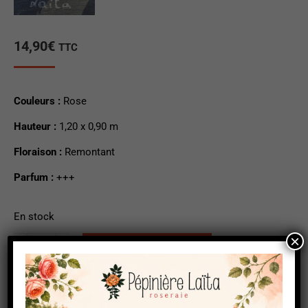
14,90
€
TTC
Couleurs :
Rose
Hauteur :
1,20 x 0,90 m
Floraison :
Remontant
Parfum :
+++
En stock
×
quantité
Ajouter au panier
de
Salet
Catégorie :
Anciens