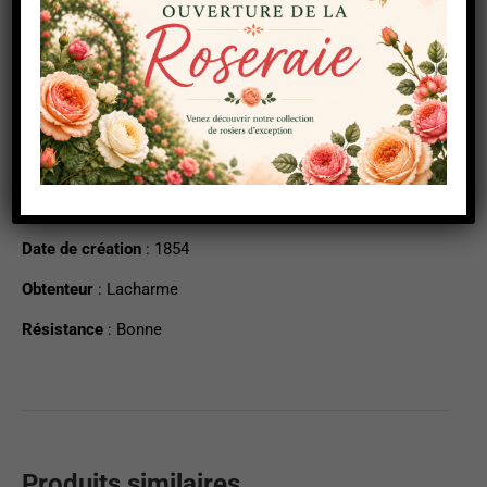
Description
Informations complémentaires
Forme
: Arbuste
Date de création
: 1854
Obtenteur
: Lacharme
Résistance
: Bonne
Produits similaires