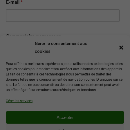
E-mail
*
N
Commentaire ou message
u
m
Gérer le consentement aux
é
cookies
r
o
Pour offrir les meilleures expériences, nous utilisons des technologies telles
N
que les cookies pour stocker et/ou accéder aux informations des appareils.
o
Le fait de consentir à ces technologies nous permettra de traiter des
m
données telles que le comportement de navigation ou les ID uniques sur ce
m
site. Le fait de ne pas consentir ou de retirer son consentement peut avoir
e
un effet négatif sur certaines caractéristiques et fonctions.
Envoyer
s
s
Gérer les services
a
g
e
Accepter