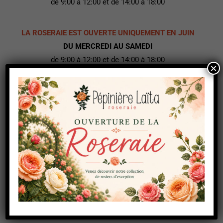
de 9:00 à 12:00 et de 14:00 à 18:00
LA ROSERAIE EST OUVERTE UNIQUEMENT EN JUIN
DU MERCREDI AU SAMEDI
de 9:00 à 12:00 et de 14:00 à 18:00
×
COORDONNÉES
Route de Lorient, 29360 Clohars-Carnoët
+33 (0)2 98 09 58 94
pepinierelaita@orange.fr