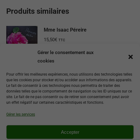
Produits similaires
Mme Isaac Péreire
15,50
€
TTC
Gérer le consentement aux
Ajouter au panier
cookies
Cécile Brunner
Pour offrir les meilleures expériences, nous utilisons des technologies telles
que les cookies pour stocker et/ou accéder aux informations des appareils.
19,50
€
TTC
Le fait de consentir à ces technologies nous permettra de traiter des
données telles que le comportement de navigation ou les ID uniques sur ce
site. Le fait de ne pas consentir ou de retirer son consentement peut avoir
Ajouter au panier
un effet négatif sur certaines caractéristiques et fonctions.
Gérer les services
Bathsheba
19,50
€
TTC
Accepter