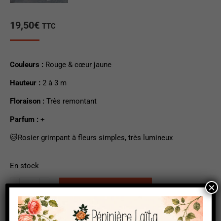
19,50
€
TTC
Couleurs :
Rouge & cœur jaune
Hauteur :
2 à 3 m
Floraison :
Très remontant
Parfum :
+
🐱Rosier grimpant à fleurs simples, très lumineux
En stock
quantité
×
Ajouter au panier
de
Cocktail
Catégorie :
Grimpants