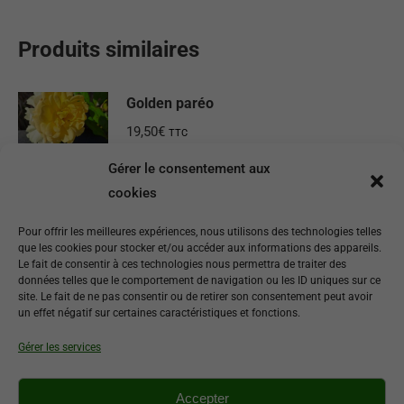
Produits similaires
Golden paréo
19,50
€
TTC
Gérer le consentement aux
Détails
cookies
Inès Sastre
Pour offrir les meilleures expériences, nous utilisons des technologies telles
que les cookies pour stocker et/ou accéder aux informations des appareils.
19,50
€
TTC
Le fait de consentir à ces technologies nous permettra de traiter des
données telles que le comportement de navigation ou les ID uniques sur ce
site. Le fait de ne pas consentir ou de retirer son consentement peut avoir
Ajouter au panier
un effet négatif sur certaines caractéristiques et fonctions.
Gérer les services
Pierre de Ronsard
16,90
€
TTC
Accepter