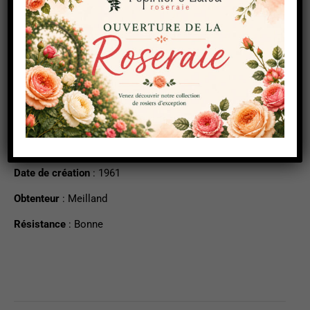
Description
Informations complémentaires
Forme
: Grimpant
Date de création
: 1961
Obtenteur
: Meilland
Résistance
: Bonne