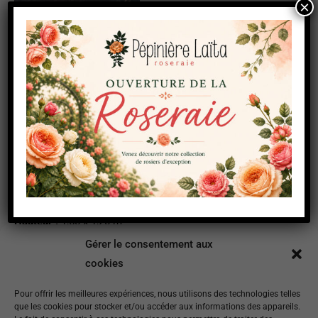
×
Couleurs :
Rose
Hauteur :
1,50 x 1,20 m
Gérer le consentement aux
Floraison :
Non remontant
cookies
Parfum :
++
Pour offrir les meilleures expériences, nous utilisons des technologies telles
que les cookies pour stocker et/ou accéder aux informations des appareils.