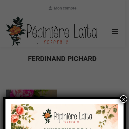
Mon compte
FERDINAND PICHARD
×