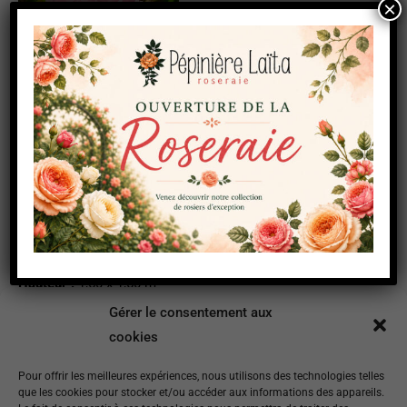
×
Couleurs :
Rose chair
Hauteur :
1,50 x 1,50 m
Gérer le consentement aux
Floraison :
Non remontant
cookies
Parfum :
++
Pour offrir les meilleures expériences, nous utilisons des technologies telles
que les cookies pour stocker et/ou accéder aux informations des appareils.