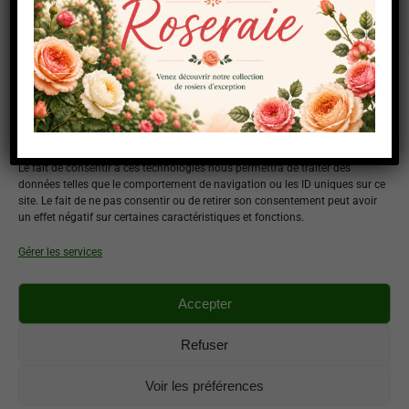
Couleurs :
Rose carmin
Hauteur :
1,20 m x 1,00 m
Gérer le consentement aux
Floraison :
Remontant
cookies
Parfum :
+++
Pour offrir les meilleures expériences, nous utilisons des technologies telles
que les cookies pour stocker et/ou accéder aux informations des appareils.
Le fait de consentir à ces technologies nous permettra de traiter des
Navigation
données telles que le comportement de navigation ou les ID uniques sur ce
site. Le fait de ne pas consentir ou de retirer son consentement peut avoir
ONGLET PRÉCÉDENT
un effet négatif sur certaines caractéristiques et fonctions.
de
Fibralgo
Onglet
Gérer les services
précédent
commentaire
ONGLET SUIVANT
Accepter
Angela
Projets
similaires
Refuser
Voir les préférences