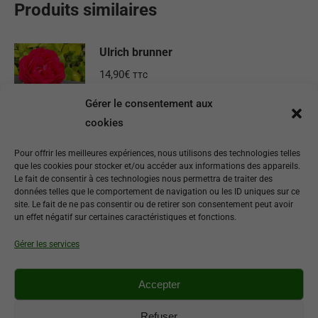
Produits similaires
Ulrich brunner
14,90
€
TTC
Gérer le consentement aux
Ajouter au panier
cookies
Rosa chinensis sanguinea
Pour offrir les meilleures expériences, nous utilisons des technologies telles
que les cookies pour stocker et/ou accéder aux informations des appareils.
16,90
€
TTC
Le fait de consentir à ces technologies nous permettra de traiter des
données telles que le comportement de navigation ou les ID uniques sur ce
site. Le fait de ne pas consentir ou de retirer son consentement peut avoir
Ajouter au panier
un effet négatif sur certaines caractéristiques et fonctions.
Gérer les services
Jacques Cartier
14,90
€
TTC
Accepter
Ajouter au panier
Refuser