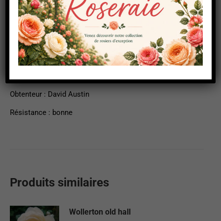
Description
Informations complémentaires
Forme : Grimpant
Date de création : 2002
Obtenteur : David Austin
Résistance : bonne
Produits similaires
Wollerton old hall