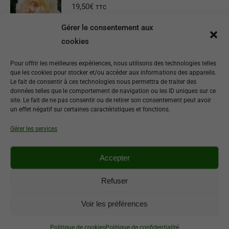
19,50
€
TTC
Gérer le consentement aux
Ajouter au panier
cookies
Roald Dahl
Pour offrir les meilleures expériences, nous utilisons des technologies telles
que les cookies pour stocker et/ou accéder aux informations des appareils.
17,90
€
TTC
Le fait de consentir à ces technologies nous permettra de traiter des
données telles que le comportement de navigation ou les ID uniques sur ce
site. Le fait de ne pas consentir ou de retirer son consentement peut avoir
Ajouter au panier
un effet négatif sur certaines caractéristiques et fonctions.
Gérer les services
Eustacia Vye
17,90
€
TTC
Accepter
Ajouter au panier
Refuser
Voir les préférences
©
Pépiniaire Laïta
- Route de Lorient - 29360 Clohars-Carnoët -
02 98
Politique de cookies
Politique de confidentialité