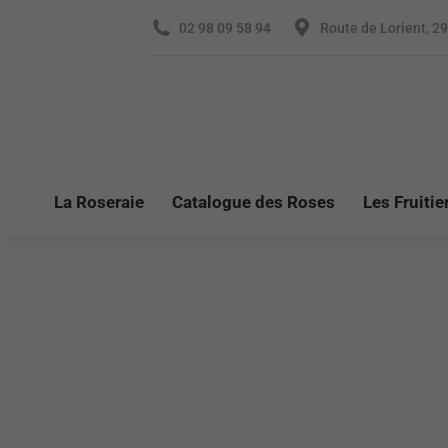
02 98 09 58 94
Route de Lorient, 2
La Roseraie
Catalogue des Roses
Les Fruitie