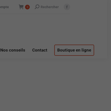
Recherche
ompte
Rechercher
0
Facebook
page
opens
in
new
window
Nos conseils
Contact
Boutique en ligne