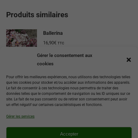
Produits similaires
Ballerina
16,90
€
TTC
Gérer le consentement aux
Ajouter au panier
cookies
Aloha
Pour offrir les meilleures expériences, nous utilisons des technologies telles
que les cookies pour stocker et/ou accéder aux informations des appareils.
16,90
€
TTC
Le fait de consentir à ces technologies nous permettra de traiter des
données telles que le comportement de navigation ou les ID uniques sur ce
site. Le fait de ne pas consentir ou de retirer son consentement peut avoir
Ajouter au panier
un effet négatif sur certaines caractéristiques et fonctions.
Gérer les services
Rosa chinensis mutabilis
16,90
€
TTC
Accepter