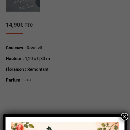
14,90
€
TTC
Couleurs :
Rose vif
Hauteur :
1,20 x 0,80 m
Floraison :
Remontant
Parfum :
+++
×
En stock