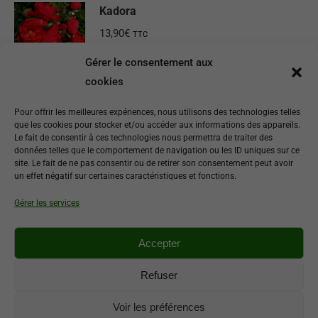
Kadora
13,90
€
TTC
Gérer le consentement aux
Ajouter au panier
cookies
Aspirine rose
Pour offrir les meilleures expériences, nous utilisons des technologies telles
que les cookies pour stocker et/ou accéder aux informations des appareils.
16,90
€
TTC
Le fait de consentir à ces technologies nous permettra de traiter des
données telles que le comportement de navigation ou les ID uniques sur ce
site. Le fait de ne pas consentir ou de retirer son consentement peut avoir
Ajouter au panier
un effet négatif sur certaines caractéristiques et fonctions.
Gérer les services
Westerland
16,90
€
TTC
Accepter
Ajouter au panier
Refuser
Voir les préférences