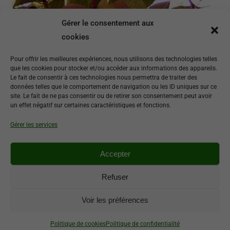
Gérer le consentement aux
cookies
Pour offrir les meilleures expériences, nous utilisons des technologies telles
que les cookies pour stocker et/ou accéder aux informations des appareils.
Le fait de consentir à ces technologies nous permettra de traiter des
données telles que le comportement de navigation ou les ID uniques sur ce
Prunier Thames cross
site. Le fait de ne pas consentir ou de retirer son consentement peut avoir
un effet négatif sur certaines caractéristiques et fonctions.
Variété vigoureuse à forte productivité
Gérer les services
Fruit jaune à chair verte, ferme et sucrée.
Maturité début septembre
Accepter
Idéal bord de mer et bon pollinisateur
Refuser
Voir les préférences
©
Pépiniaire Laïta
- Route de Lorient - 29360 Clohars-Carnoët -
02 98
Politique de cookies
Politique de confidentialité