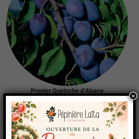
Prunier Quetsche d’Alsace
×
Fruit :
Fruit ovoïde pourpre à violet foncé, chair jaune-verdâtre,
acidulé et parfumée. Vigoureux.
Maturité :
Fin septembre.