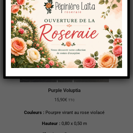
Purple Voluptia
15,90
€
TTC
Couleurs :
Pourpre virant au rose violacé
Hauteur :
0,80 x 0,50 m