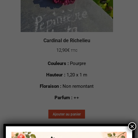
Cardinal de Richelieu
12,90
€
TTC
Couleurs :
Pourpre
Hauteur :
1,20 x 1 m
Floraison :
Non remontant
Parfum :
++
Ajouter au panier
×